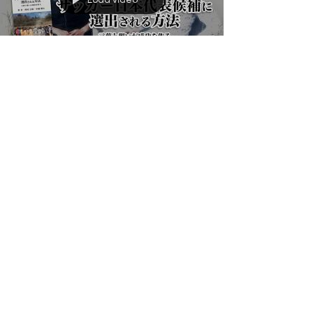
Load video
あけましておめでとうございます：All
Win Mediaから新年の対談動画のプレゼ
ントさせていただきます
サッカー日本代表候補に選出される方法 日
本で40人しかいない職業に就く方法 を書い
た プロゴールキーパーコーチ 澤村公康 氏
（ロアッソ熊本 所属）と 思想家 小楠健志 氏
との対談動画を、新年のご挨拶に皆さんにプ
レゼントさせていただきます プロゴールキ
ーパーコーチ 澤村公康...
ALL WIN Media （株）K.O.