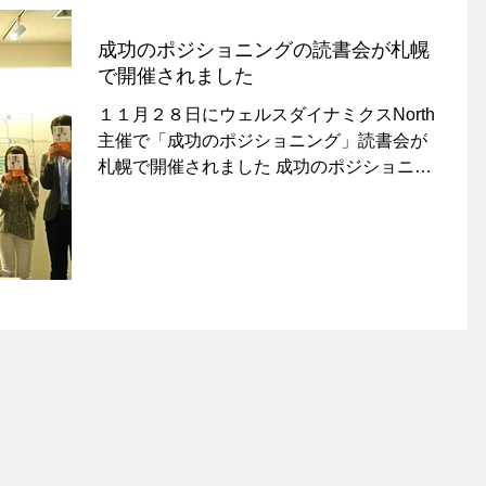
成功のポジショニングの読書会が札幌
で開催されました
１１月２８日にウェルスダイナミクスNorth
主催で「成功のポジショニング」読書会が
札幌で開催されました 成功のポジショニン
グ著者である 小楠健志 も参加して、講演を
させていただきました この日は ・抽象度の
話と ・運の良い生き方...