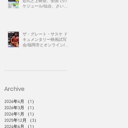
彰式と上映会、全国でのス
ケジュール/仙台、さいた
ま市、東京、浜松市、福
岡、沖縄
ザ・グレート・サスケ ド
キュメンタリー映画試写
会/福岡市とオンライン/第
６回311ジコサポ国際映画
祭出品作品上映会
Archive
2026年4月
（1）
1件の記事
2026年3月
（1）
1件の記事
2026年1月
（1）
1件の記事
2025年12月
（3）
3件の記事
2024年6月
（1）
1件の記事