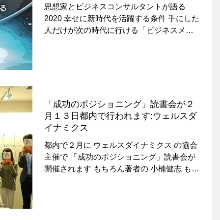
ける「ビジネスメソッド」 抽象度シリ
思想家とビジネスコンサルタントが語る
ーズ
2020 幸せに新時代を活躍する条件 手にした
人だけが次の時代に行ける「ビジネスメソ
ッド」が電子書籍に続き紙でも出版されま
した。 「超」クリエイターの 小楠健志 氏と
同じくクリエイターの 伊藤予應...
「成功のポジショニング」読書会が２
月１３日都内で行われます:ウェルスダ
イナミクス
都内で２月に ウェルスダイナミクス の協会
主催で 「成功のポジショニング」読書会が
開催されます もちろん著者の 小楠健志 も参
加させていただきます 会場でお会いしまし
ょう 東京 成功のポジショニング読書会
２月１３日 こちらは札幌で行われた「成功
のポジショニング」読書会の様...