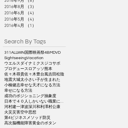
2016年9月
（8）
8件の記事
2016年8月
（3）
3件の記事
2016年6月
（4）
4件の記事
2016年5月
（4）
4件の記事
2016年4月
（1）
1件の記事
Search By Tags
311ALLWIN国際映画祭
4BM
DVD
Sightseeing
Vacation
ウエルスダイナミクス
ジコサポ
プロデュース
ロアッソ熊本
佐々木尋貴
佐々木豊
台風
吉田松陰
地震
大城太
小さい子が生まれた
小楠健志
幸せな天才になる方法
幸せになる方法
成功のポジショニング
抽象度
日本で４０人しかいない職業に就く方法
河村建一
津波
深川和利
澤村公康
火災
災害
空中思想
第4ビジネスメソッド
防災
高次脳機能障害
黄金のボタン