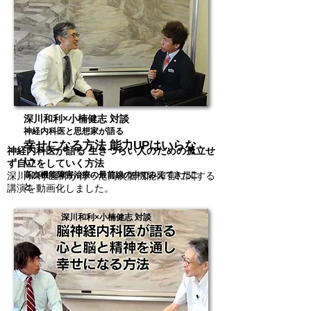
深川和利×小楠健志 対談
神経内科医と思想家が語る
幸せになる方法 能力UPはいらな
神経内科医が語る 生きづらい人のための孤立せ
い
ず自立をしていく方法
深川和利 医師が行った高次脳機能障害に関する
高次機能障害治療の最前線の中でみえてきたこ
と
講演を動画化しました。
深川和利×小楠健志 対談