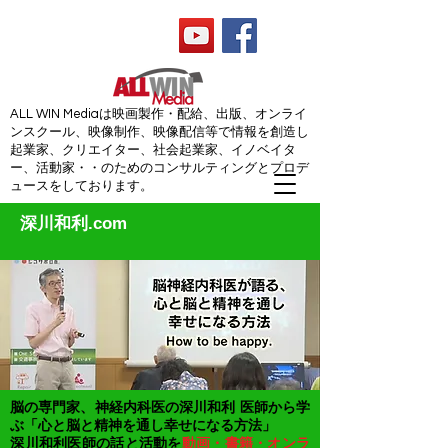
ALL WIN Media
ALL WIN Mediaは映画製作・配給、出版、オンライ
ンスクール、映像制作、映像配信等で情報を創造し
起業家、クリエイター、社会起業家、イノベイタ
ー、活動家・・のためのコンサルティングとプロデ
ュースをしております。
深川和利.com
脳の専門家、神経内科医の深川和利 医師から学
ぶ「心と脳と精神を通し幸せになる方法」
​深川和利医師の話と活動
を
動画・書籍・オンラ