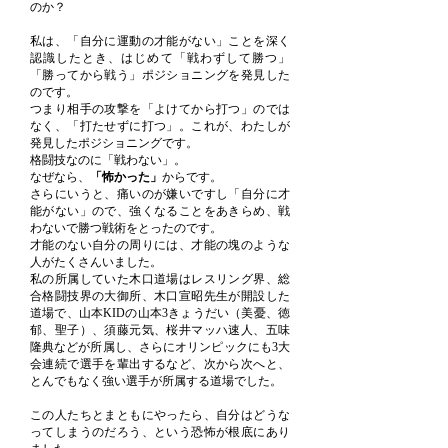
のか？
私は、「自分に運動の才能がない」ことを深く
認識したとき、はじめて「戦わずして勝つ」
「勝ってから戦う」ポジショニングを発見した
のです。
つまり相手の攻撃を「よけてから打つ」のでは
なく、「打たせずに打つ」。これが、わたしが
発見したポジショニングです。
格闘技なのに「戦わない」。
なぜなら、
「怖かった」
からです。
さらにいうと、痛いのが嫌いですし「自分に才
能がない」ので、強くなることをあきらめ、戦
わないで勝つ戦術をとったのです。
才能のない自分の周りには、才能の塊のような
人がたくさんいました。
私の所属していた木口道場はレスリング界、総
合格闘技界の大御所、木口宣昭先生が開設した
道場で、山本KIDの山本3きょうだい（美憂、徳
郁、聖子）、須藤元気、桜井マッハ速人、五味
隆典などが所属し、さらにオリンピックにも3大
会連続で選手を輩出するなど、次から次へと、
とんでもなく強い選手が所属する道場でした。
この人たちとまともにやったら、自分はどうな
ってしまうのだろう、という恐怖が根底にあり