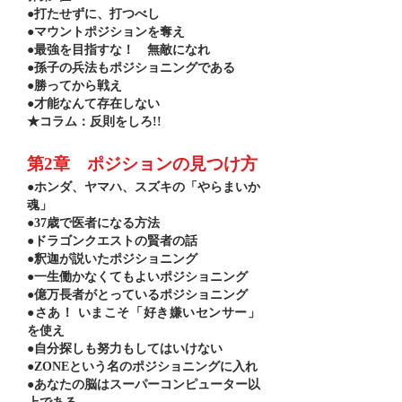
●打たせずに、打つべし
●マウントポジションを奪え
●最強を目指すな！ 無敵になれ
●孫子の兵法もポジショニングである
●勝ってから戦え
●才能なんて存在しない
★コラム：反則をしろ!!
第2章 ポジションの見つけ方
●ホンダ、ヤマハ、スズキの「やらまいか
魂」
●37歳で医者になる方法
●ドラゴンクエストの賢者の話
●釈迦が説いたポジショニング
●一生働かなくてもよいポジショニング
●億万長者がとっているポジショニング
●さあ！ いまこそ「好き嫌いセンサー」
を使え
●自分探しも努力もしてはいけない
●ZONEという名のポジショニングに入れ
●あなたの脳はスーパーコンピューター以