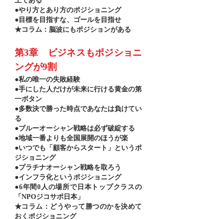
上である
●やり方とあり方のポジショニング
●目標を目指すな、ゴールを目指せ
★コラム：脳波にもポジションがある
第3章 ビジネスもポジショニ
ングが9割
●私の唯一の失敗経験
●手にした人だけが未来に行ける黄金の第
一ボタン
●多数決で勝った時点であなたは負けてい
る
●ブルーオーシャン戦略は必ず破綻する
●地域一番よりも全国展開のほうが楽
●いつでも「顧客からスタート」というポ
ジショニング
●プラチナオーシャン戦略を取ろう
●インフラ化というポジショニング
●6年間0人の場所で日本トップクラスの
「NPOジコサポ日本」
★コラム：どうやって勝つのかを決めて
おくポジショニング