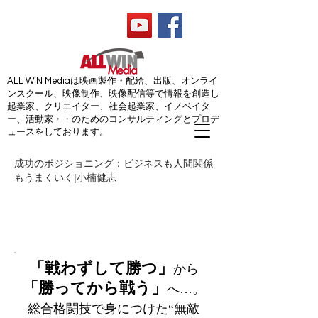
ALL WIN Media
ALL WIN Mediaは映画製作・配給、出版、オンライ
ンスクール、映像制作、映像配信等で情報を創造し
起業家、クリエイター、社会起業家、イノベイタ
ー、活動家・・のためのコンサルティングとプロデ
ュースをしております。
成功のポジショニング：ビジネスも人間関係
もうまくいく|小楠健志
小楠健志書籍 全国書店・
Amazonにて発売中！
「戦わずして勝つ」
から
「勝ってから戦う」
へ…。
総合格闘技で身につけた“無敵