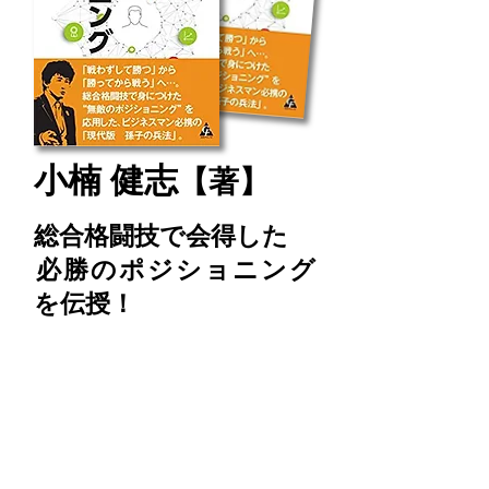
小楠 健志
【著】
総合格闘技で会得した
​必勝のポジショニング
を伝授！
絶賛発売中
2017年7月７
日発売
定価：1400円＋税
発行：合同フォレスト 発