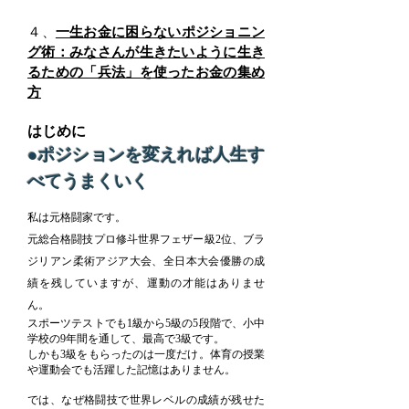
​４、
一生お金に困らないポジショニン
グ術：みなさんが生きたいように生き
るための「兵法」を使ったお金の集め
方
はじめに
●ポジションを変えれば人生す
べてうまくいく
私は元格闘家です。
元総合格闘技プロ修斗世界フェザー級2位、ブラ
ジリアン柔術アジア大会、全日本大会優勝の成
績を残していますが、運動の才能はありませ
ん。
スポーツテストでも1級から5級の5段階で、小中
学校の9年間を通して、最高で3級です。
しかも3級をもらったのは一度だけ。体育の授業
や運動会でも活躍した記憶はありません。
では、なぜ格闘技で世界レベルの成績が残せた