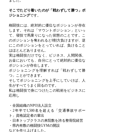
ました。
そこでたどり着いたのが「戦わずして勝つ」ポ
ジショニング
です。
格闘技には、絶対的に優位なポジションが存在
します。それは「マウントポジション」といっ
て、寝技で馬乗りになった状態のことです。こ
のポジションを奪われると9割方負けますが、逆
にこのポジションをとっていれば、負けること
はほとんどありません。
実は格闘技だけでなく、ビジネス、人間関係、
お金においても、自分にとって絶対的に優位な
ポジションが存在します。
ポジショニングを理解すれば「戦わずして勝
つ」ことができます。
そしてポジショニングを上手にしていけば、人
生がすべてうまく回るのです。
私は格闘技で身につけたこの戦術をビジネスに
応用し
・全国組織のNPO法人設立
・2年半で1,500名を超える「交通事故サポー
ト」資格認定者の輩出
・日本トップクラスの来院数を誇る整骨院経営
・県内有数の格闘技GYMの開設
などを作り上げました。