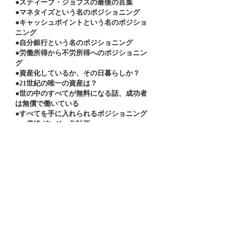
●スティーブ・ジョブスの最後の言葉
●マネタイズという名のポジショニング
●キャッシュポイントという名のポジショ
ニング
●自分銀行という名のポジショニング
●労働所得から不労所得へのポジショニン
グ
●資産化しているか、その日暮らしか？
●21世紀の唯一の資産は？
●世の中のすべてが無料になる話、成功者
は無償で働いている
●すべてを手に入れられるポジショニング
●一億総ガンジー化計画
★コラム：危機感と不安の違いのポジシ
ョニング
第7章 ポジショニングを究め
た先にあるもの
●ビジネスでできることはこれしかない、
という話
●「地球は青かった」
●自分が「未来人」になるポジショニング