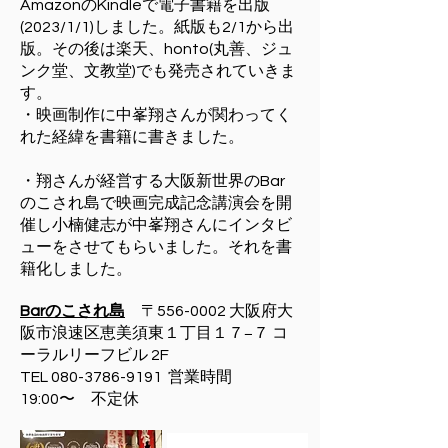
AmazonのKindleで電子書籍を出版
(2023/1/1)しました。紙版も2/1から出
版。その後は楽天、honto(丸善、ジュ
ンク堂、文教堂)でも発売されていきま
す。
​・映画制作に中峯翔さんが関わってく
れた経緯を書籍に書きました。
・翔さんが経営する大阪新世界のBar
のこされ島で映画完成記念講演会を開
催し小楠健志が中峯翔さんにインタビ
ューをさせてもらいました。それを書
籍化しました。
Barのこされ島
〒556-0002 大阪府大
阪市浪速区恵美須東１丁目１７−７ コ
ーラルリーフビル 2F
TEL
080-3786-9191
営業時間
19:00〜 不定休