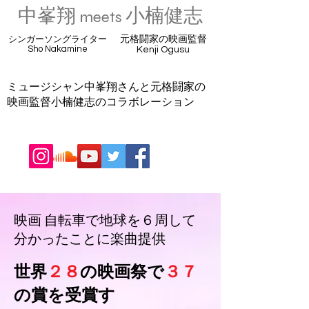
中峯
翔
小楠健志
meets
シンガーソングライター
​元格闘家の映画監督
Sho Nakamine
Kenji Ogusu
​ミュージシャン中峯翔さんと元格闘家の
映画監督小楠健志のコラボレーション
映画 自転車で地球を６周して
分かったことに楽曲提供
​世界
２８
の映画祭で
３７
の賞を受賞す