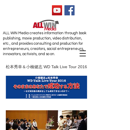
ALL WIN Media
ALL WIN Media creates information through book
publishing, movie production, video distribution,
etc., and provides consulting and production for
entrepreneurs, creators, social entrepreneurs,
innovators, activists, and so on.
松本秀幸＆小楠健志 WD Talk Live Tour 2016