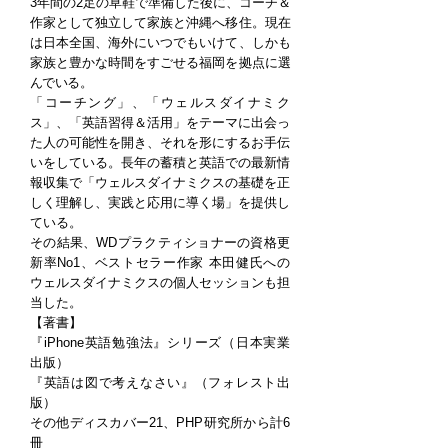
3年間の2足の草鞋で準備した後に、コーチ＆
作家として独立して家族と沖縄へ移住。現在
は日本全国、海外にいつでもいけて、しかも
家族と豊かな時間をすごせる福岡を拠点に選
んでいる。
「コーチング」、「ウェルスダイナミク
ス」、「英語習得＆活用」をテーマに出会っ
た人の可能性を開き、それを形にするお手伝
いをしている。長年の蓄積と英語での最新情
報収集で「ウェルスダイナミクスの基礎を正
しく理解し、実践と応用に導く場」を提供し
ている。
その結果、WDプラクティショナーの資格更
新率No1、ベストセラー作家 本田健氏への
ウェルスダイナミクスの個人セッションも担
当した。
【著書】
『iPhone英語勉強法』シリーズ（日本実業
出版）
『英語は図で考えなさい』（フォレスト出
版）
その他ディスカバー21、PHP研究所から計6
冊