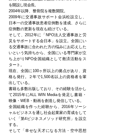
を開設し現会長
。
2004年以降、整骨院を複数開院。
2009年に交通事故サポート会浜松設立し、
日本一の交通事故患者症例数を達成、さらに
症例数の更新を現在も続けている。
そして、2012年に「NPO法人交通事故と労
災をサポートする会日本」を設立。全国にい
る交通事故に合われた方の悩みにお応えした
いという気持ちから、全国にいる専門家が立
ち上がりNPO全国組織として救済活動をス
タート。
現在、全国に100ヶ所以上の拠点があり、資
格も発行。２年で1,500名以上の資格者を輩
出している。
書籍も多数出版しており、その経験を活かし
て2015年にALL WIN Mediaを発足し書籍・
映像・WEB・動画を創造し発信している。
全国組織を作った経験から、2016年ソーシ
ャルビジネスを通し社会起業家の育成をして
いく「第4ビジネスメソッド研究所」を設立
する。
そして「幸せな天才になる方法・空中思想