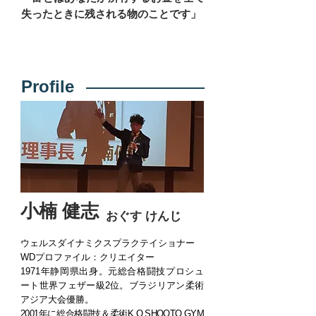
失ったときに残される物のことです」
Profile
小楠 健志
おぐす けんじ
ウェルスダイナミクスプラクテイショナー
WDプロファイル：クリエイター
1971年静岡県出身。元総合格闘技プロシュ
ート世界フェザー級2位。ブラジリアン柔術
アジア大会優勝。
2001年に総合格闘技＆柔術K.O.SHOOTO GYM