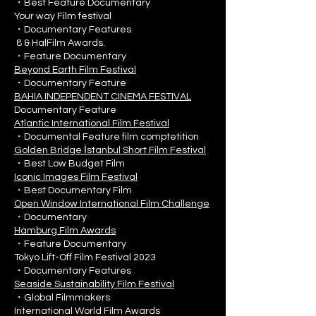
・Best Feature Documentary
Your way Film festival
・Documentary Features
8 & HalFilm Awards.
・Feature Documentary
Beyond Earth Film Festival
・Documentary Feature
BAHIA INDEPENDENT CINEMA FESTIVAL
Documentary Feature
Atlantic International Film Festival
・Documental Feature film comptetition
Golden Bridge İstanbul Short Film Festival
・Best Low Budget Film
Iconic Images Film Festival
・Best Documentary Film
Open Window International Film Challenge
・Documentary
Hamburg Film Awards
・Feature Documentary
Tokyo Lift-Off Film Festival 2023
・Documentary Features
Seaside Sustainability Film Festival
・Global Filmmakers
International World Film Awards