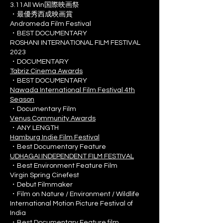
3.11All Win国際映画祭
・最優秀西成映画賞
Andromeda Film Festival
・BEST DOCUMENTARY
ROSHANI INTERNATIONAL FILM FESTIVAL
2023
・DOCUMENTARY
Tabriz Cinema Awards
・BEST DOCUMENTARY
Nawada International Film Festival 4th
Season
・Documentary Film
Venus Community Awards
・ANY LENGTH
Hamburg Indie Film Festival
・Best Documentary Feature
UDHAGAI INDEPENDENT FILM FESTIVAL
・Best Environment Feature Film
Virgin Spring Cinefest
・Debut Filmmaker
・Film on Nature / Environment / Wildlife
International Motion Picture Festival of
India
・Best Documentary Feature film