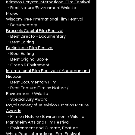
Krimson Horyzon International Film Festival
・Best Nature/Environment/Wildlife
Project
Wisdom Tree International Film Festival
・Documentary
Brussels Capital Film Festival
・Best Director- Documentary
・Best Editing
Berlin Indie Film Festival
・Best Editing
・Best Original Score
・Green & Enviroment
International Film Festival of Andaman and
Nicobar
・Best Documentary Film
・Best Feature Film on Nature /
Environment / Wildlife
・Special Jury Award
Royal Society of Television & Motion Picture
Awards
・Film on Nature / Environment / Wildlife
Mannheim Arts and Film Festival
・Environment and Climate, Feature
White Pearl International Film Festival