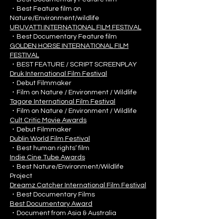
・Best Feature film on
Nature/Environment/wildlife
URUVATTI INTERNATIONAL FILM FESTIVAL
・Best Documentary Feature film
GOLDEN HORSE INTERNATIONAL FILM
FESTIVAL
・BEST FEATURE / SCRIPT SCREENPLAY
Druk International Film Festival
・Debut Filmmaker
・Film on Nature / Environment / Wildlife
Tagore International Film Festival
・Film on Nature / Environment / Wildlife
Cult Critic Movie Awards
・Debut Filmmaker
Dublin World Film Festival
・Best human rights‘ film
Indie Cine Tube Awards
・Best Nature/Environment/Wildlife
Project
Dreamz Catcher International Film Festival
・Best Documentary Films
Best Documentary Award
・Document from Asia & Australia