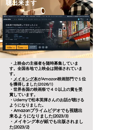
聴出来ます
・上映会の主催者を随時募集していま
す。全国各地で上映会は開催されていま
す。
​・
メイキング本
がAmazon映画部門で１位
を獲得しました(2026/1)
​・世界各国の映画祭で４０以上の賞を受
賞しています。
・
Udemyで松本英揮さんのお話が聴ける
ようになりました。
​・
Amazonプライムビデオでも
視聴出
来るようになりました(2023/3)
​・メイキング本が紙でも出版されまし
た(2023/2)