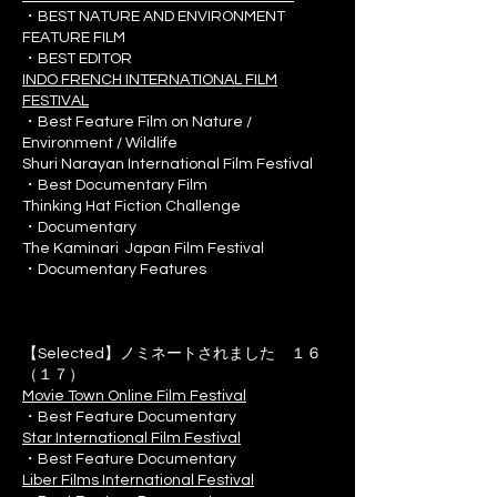
・BEST NATURE AND ENVIRONMENT
FEATURE FILM
・BEST EDITOR
INDO FRENCH INTERNATIONAL FILM
FESTIVAL
・Best Feature Film on Nature /
Environment / Wildlife
Shuri Narayan International Film Festival
・Best Documentary Film
Thinking Hat Fiction Challenge
・Documentary
The Kaminari Japan Film Festival
・Documentary Features
【Selected】ノミネートされました １６
（１７）
Movie Town Online Film Festival
・Best Feature Documentary
Star International Film Festival
・Best Feature Documentary
Liber Films International Festival