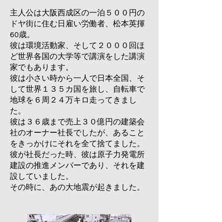
​主人公は大阪西成区の一泊５００円の
ドヤ街に住む日雇い労働者、松本英揮
60歳。
彼は環境活動家、そして２０００回ほ
ど世界各国の大学等で講演をした講演
家でもあります。
彼は小さい時から一人で日本全国、そ
して世界１３５カ国を旅し、自転車で
地球を６周２４万キロ走ってきまし
た。
彼は３６歳まで売上３０億円の建築会
社のオーナー社長でしたが、あること
をきっかけにそれを全て捨てました。
彼が社長だった時、彼は原子力発電所
建設の推進メンバーであり、それを建
設していました。
その時に、あの大地震が起きました。