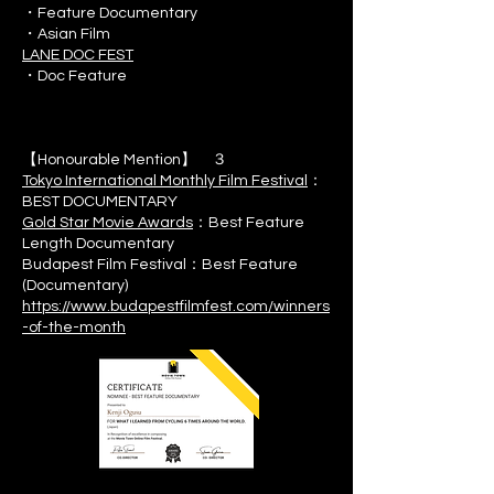
・Feature Documentary
・Asian Film
LANE DOC FEST
・Doc Feature
【Honourable Mention】 ３
Tokyo International Monthly Film Festival
：
BEST DOCUMENTARY
Gold Star Movie Awards
：Best Feature
Length Documentary
Budapest Film Festival：Best Feature
(Documentary)
https://www.budapestfilmfest.com/winners
-of-the-month