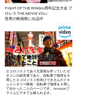
FIGHT OF THE RING10周年記念大会 プ
ロレス THE MOVIE VOL.1
世界の映画祭に出品中
エコロジストであり元原発を作っていたゼ
ネコンの経営者であり、自転車で地球を６
周したエコロジスト松本ひできさんのドキ
ュメンタリー映画「
自転車で地球を６周し
て分かったこと
のページです。Amazonプ
ライムビデオでも観られます。