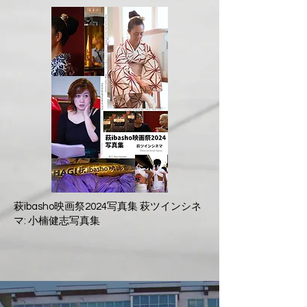
萩ibasho映画祭2024写真集 萩ツインシネ
マ: 小楠健志写真集