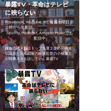
暴露TV・革命はテレビ
に映らない
Facebook, YouTube, Xで毎週水曜日２
０時から生配信
Spotify, Podcast, Amazon Musicでも
配信中
鎌倉市議４期目トップ当選２度の長嶋竜
弘議員と元格闘家の映画監督の小楠健志
が時事ネタを話していく暴露TV