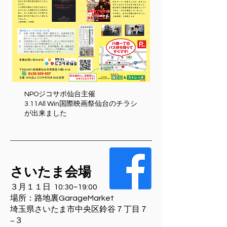
NPOジコサポ仙台主催
3.11All Win国際映画祭仙台のチラシ
が出来ました
さいたま会場
３月１１日
10:30~19:00
​場所：
路地裏GarageMarket
埼玉県さいたま市中央区鈴谷７丁目７
−３