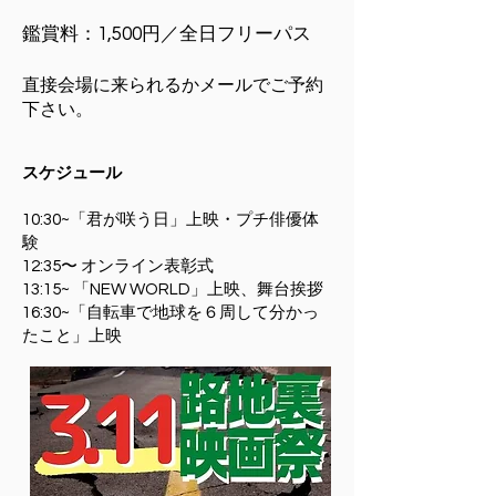
鑑賞料：
1,500円／全
日フリーパス
直接会場に来られるかメールでご予約
下さい。
スケジュール
10:30~「君が咲う日」上映・プチ俳優体
験
12:35〜 オンライン表彰式
13:15~ 「NEW WORLD」上映、舞台挨拶
16:30~「自転車で地球を６周して分かっ
たこと」上映