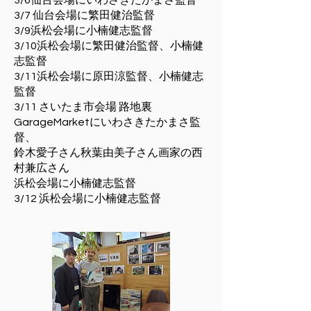
3/6仙台会場にいわさきたかまさ監督
3/7 仙台会場に繁田健治監督
3/9浜松会場に小楠健志監督
3/10浜松会場に繁田健治監督、小楠健
志監督
3/11浜松会場に原田涼監督、小楠健志
監督
3/11 さいたま市会場 路地裏
GarageMarketにいわさきたかまさ監
督、
鈴木愛子さん秋葉由美子さん画家の西
村兼広さん
浜松会場に小楠健志監督
3/12 浜松会場に小楠健志監督