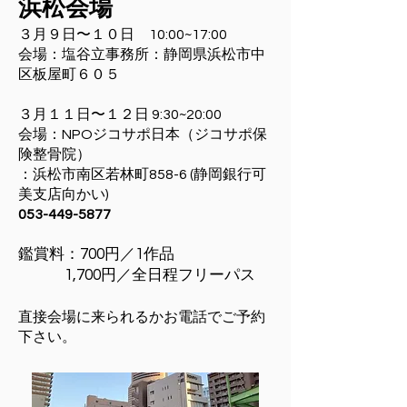
浜松会場
３月９日〜１０日 10:00~17:00
会場：
塩谷立事務所：静岡県浜松市中
区板屋町６０５
３月１１日〜１２日 9:30~20:00
会場：NPOジコサポ日本（ジコサポ保
険整骨院）
：浜松市南区若林町858-6 (静岡銀行可
美支店向かい
)
053-449-5877
鑑賞料
：700円／1作品
1,700円／全日程フリーパス
直接会場に来られるかお電話でご予約
下さい。