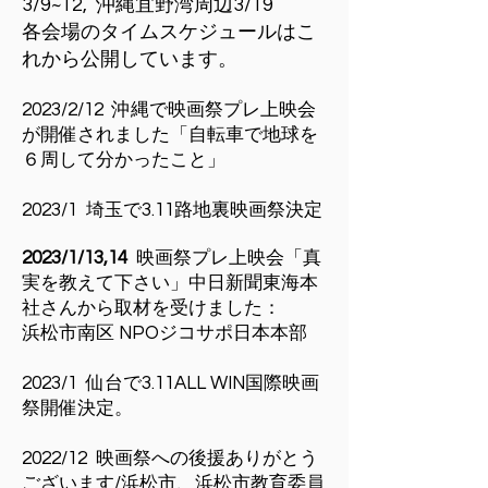
3/9~12, 沖縄宜野湾周辺3/19
​各会場のタイムスケジュールはこ
れから公開しています。
2023/2/12 沖縄で映画祭プレ上映会
が開催されました「
自転車で地球を
６周して分かったこと
」
2023/1 埼玉で3.11路地裏映画祭決定
2023/1/13,14
映画祭プレ上映会「真
実を教えて下さい」中日新聞東海本
社さんから取材を受けました：
浜松市南区
N
POジコサポ日本
本部
2023/1 仙台で
3.11ALL WIN国際
映画
祭開催決定。
2022/12 映画祭への後援ありがとう
ございます/浜松市、浜松市教育委員