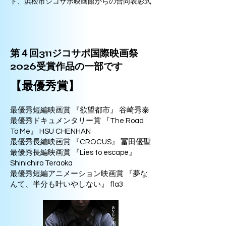
ト、浜松市ジコサポ映画館からの合同表彰式
第４回311ジコサポ国際映画祭
2026受賞作品の一部です
【最優秀賞】
最優秀短編映画賞 『欲望都市』 谷崎秀泰
最優秀ドキュメンタリー賞 『The Road
To Me』 HSU CHENHAN
最優秀長編映画賞 『CROCUS』 冨田優聖
最優秀長編映画賞 『Lies to escape』
Shinichiro Teraoka
最優秀短編アニメーション映画賞 『夢な
んて、半分も叶いやしない』 fla3