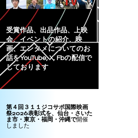
受賞作品、​出品作品、上映
会、イベントの紹介、映
画、エンタメについてのお
話をYouTube, X, Fbの配信で
しております
第４回３１１ジコサポ国際映画
祭2026表彰式
を、仙台・さいた
ま市・東京・福岡・沖縄で
開催
しました