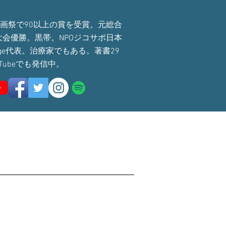
国の映画祭で90以上の賞を受賞。元総合
会優勝。黒帯。NPOジコサポ日本
hange代表。治療家でもある。著書29
ouTubeでも発信中。