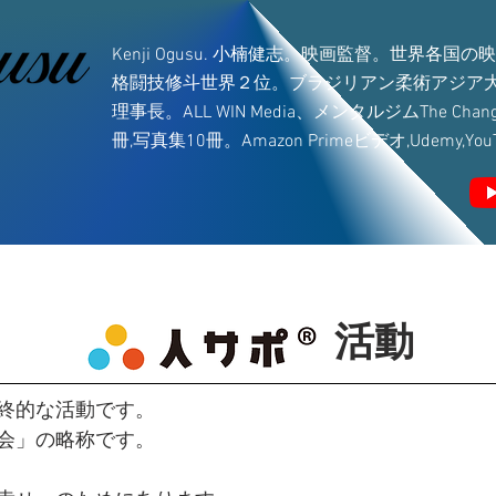
Kenji Ogusu. 小楠健志。映画監督。世界各
格闘技修斗世界２位。ブラジリアン柔術アジア大
理事長。ALL WIN Media、メンタルジムThe C
冊,写真集10冊。Amazon Primeビデオ,Udemy,Y
​活動
終的な活動です。
会」の略称です。