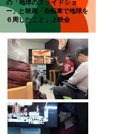
の「地球のスライドショ
ー」と映画「
自転車で地球を
６周したこと
」上映会