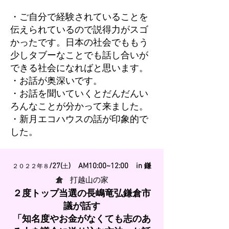
・ご自分で経験されていることを
伝えられているので説得力がスゴ
かったです。​日本の社会でももう
少しタブーなことでも話し合いが
できる社会になればと思います。
・お話が奥深いです。
・お話を聞いていくとだんだんい
ろんなことが分かって来ました。
​・新月エコハウスの話が印象的で
した。
/27(
) AM10:00~12:00 in
鎌
２０２２年８
土
打越山の家
倉
２度トップ当選の長嶋竜弘鎌倉市
議が話す
「知名度やお金がなくても志のあ