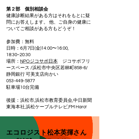
第２部 個別相談会
健康診断結果がある方はそれをもとに疑
問にお答えします。 他、ご自身の健康に
ついてご相談がある方もどうぞ！
参加費：無料
日時：6月7日(金)14:00〜16:00,
18:30~20:30
場所：
NPOジコサポ日本
ジコサポフリ
ースペース /浜松市中央区若林町858-6/
静岡銀行 可美支店向かい
053-449-5877
駐車場10台完備
後援：浜松市,浜松市教育委員会,中日新聞
東海本社,浜松ケーブルテレビ,FM Haro!
エコロジスト松本英揮さん