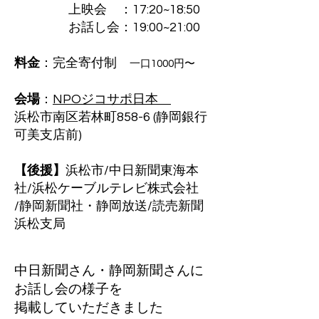
上映会 ：17:20~18:50
お話し会：19:00~21:00
​料金
：完全寄付制
一口1000円〜
会場
：
NPOジコサポ日本
浜松市南区若林町858-6 (静岡銀行
可美支店前)
【後援】
浜松市/中日新聞東海本
社/浜松ケーブルテレビ株式会社
/静岡新聞社・静岡放送/読売新聞
浜松支局
中日新聞さん・静岡新聞さんに
お話し会の様子を
掲載していただきました