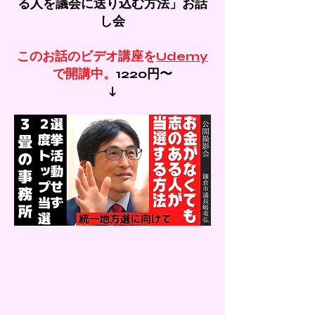
る人を議会に送り込む方法」お話
し会
このお話のビデオ講座を
Udemy
で開講中。
1220円〜
​↓