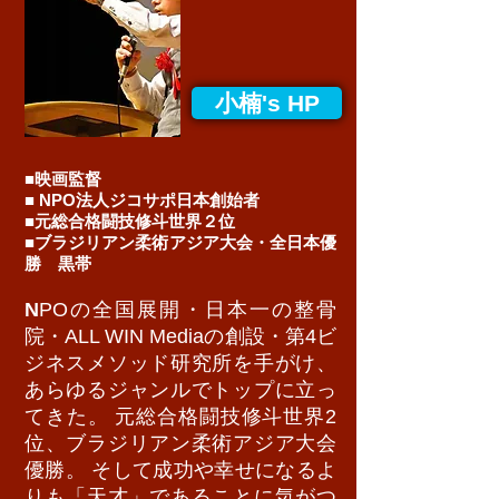
小楠's HP
■映画監督
■ NPO法人ジコサポ日本創始者
■元総合格闘技修斗世界２位
■ブラジリアン柔術アジア大会・全日本優
勝 黒帯
N
POの全国展開・日本一の整骨
院・ALL WIN Mediaの創設・第4ビ
ジネスメソッド研究所を手がけ、
あらゆるジャンルでトップに立っ
てきた。 元総合格闘技修斗世界2
位、ブラジリアン柔術アジア大会
優勝。 そして成功や幸せになるよ
りも「天才」であることに気がつ