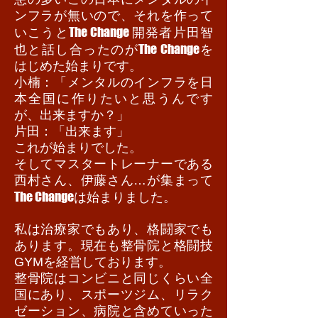
ンフラが無いので、それを作って
The Change
いこうと
開発者片田智
The Change
也と話し合ったのが
を
はじめた始まりです。
小楠：「メンタルのインフラを日
本全国に作りたいと思うんです
が、出来ますか？」
片田：「出来ます」
これが始まりでした。
そしてマスタートレーナーである
西村さん、伊藤さん…が集まって
The Change
は始まりました。
私は治療家でもあり、格闘家でも
あります。現在も整骨院と格闘技
GYMを経営しております。
整骨院はコンビニと同じくらい全
国にあり、スポーツジム、リラク
ゼーション、病院と含めていった