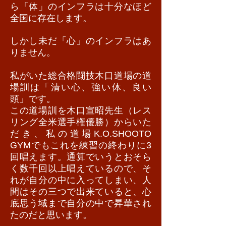
ら「体」のインフラは十分なほど
全国に存在します。
しかし未だ「心」のインフラはあ
りません。
私がいた総合格闘技木口道場の道
場訓は「清い心、強い体、良い
頭」です。
この道場訓を木口宣昭先生（レス
リング全米選手権優勝）からいた
だき、私の道場K.O.SHOOTO
GYMでもこれを練習の終わりに3
回唱えます。通算でいうとおそら
く数千回以上唱えているので、そ
れが自分の中に入ってしまい、人
間はその三つで出来ていると、心
底思う域まで自分の中で昇華され
たのだと思います。