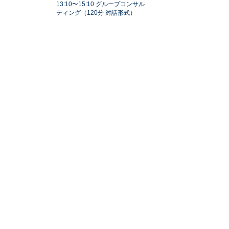
13:10〜15:10 グループコンサル
ティング（120分 対話形式）
15:30〜18:00 個人コンサルティ
ング（1名15分）
場 所：大輝有限会社
東京都千代田区外神田5-2-13 千代
田ビル4F
最寄駅：銀座線末広町駅徒歩1分
※ビルにはエレベーターがありま
せん。階段にて4階まで お上りく
ださい。
定 員：8名 参加費：8,000円
（グループコンサル終了後、希望
者には1か月以内にSkypeで30分の
面談）
持ち物：当日は、御社またはあなたのことがわ
かる資料。
これから事業を始める方は、説明
するための資料。
ご自分の伝えたいことがわかるも
の。（もちろん口頭で説明できれ