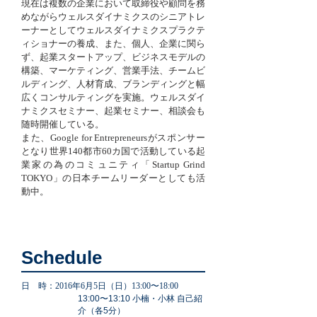
現在は複数の企業において取締役や顧問を務
めながらウェルスダイナミクスのシニアトレ
ーナーとしてウェルスダイナミクスプラクテ
ィショナーの養成、また、個人、企業に関ら
ず、起業スタートアップ、ビジネスモデルの
構築、マーケティング、営業手法、チームビ
ルディング、人材育成、ブランディングと幅
広くコンサルティングを実施。ウェルスダイ
ナミクスセミナー、起業セミナー、相談会も
随時開催している。
また、Google for Entrepreneursがスポンサー
となり世界140都市60カ国で活動している起
業家の為のコミュニティ「Startup Grind
TOKYO」の日本チームリーダーとしても活
動中。
Schedule
日 時：2016年6月5日（日）13:00〜18:00
13:00〜13:10 小楠・小林 自己紹
介（各5分）