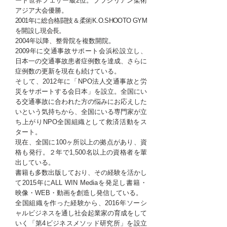
ート世界フェザー級2位。ブラジリアン柔術
アジア大会優勝。
2001年に総合格闘技＆柔術K.O.SHOOTO GYM
を開設し現会長
。
2004年以降、整骨院を複数開院。
2009年に交通事故サポート会浜松設立し、
日本一の交通事故患者症例数を達成、さらに
症例数の更新を現在も続けている。
そして、2012年に「NPO法人交通事故と労
災をサポートする会日本」を設立。全国にい
る交通事故に合われた方の悩みにお応えした
いという気持ちから、全国にいる専門家が立
ち上がりNPO全国組織として救済活動をス
タート。
現在、全国に100ヶ所以上の拠点があり、資
格も発行。２年で1,500名以上の資格者を輩
出している。
書籍も多数出版しており、その経験を活かし
て2015年にALL WIN Mediaを発足し書籍・
映像・WEB・動画を創造し発信している。
全国組織を作った経験から、2016年ソーシ
ャルビジネスを通し社会起業家の育成をして
いく「第4ビジネスメソッド研究所」を設立