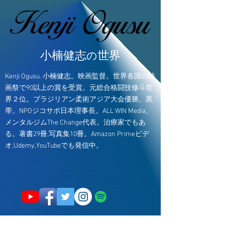
小楠健志
世界
の
Kenji Ogusu. 小楠健志。映画監督。世界各国の映
画祭で90以上の賞を受賞。元総合格闘技修斗世
界２位。ブラジリアン柔術アジア大会優勝。黒
帯。NPOジコサポ日本理事長。ALL WIN Media、
メンタルジムThe Change代表。治療家でもあ
る。著書29冊,写真集10冊。Amazon Primeビデ
オ,Udemy,YouTubeでも発信中。