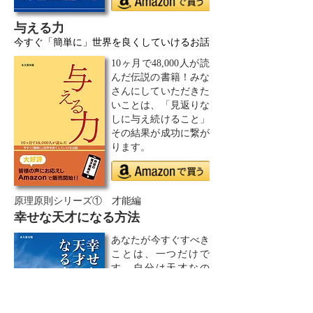
与える力
今すぐ「簡単に」世界を良くしていけるお話
10ヶ月で48,000人が読
んだ伝説の書籍！みな
さんにしていただきた
いことは、「見返りな
しに与え続けること」
その結果が成功に繋が
ります。
原理原則シリーズ① 才能編
幸せな天才になる方法
あなたが今すぐすべき
ことは、一つだけで
す。自分は天才なの
だ、自分は幸せなの
だ。ただそれに気付く
だけです。