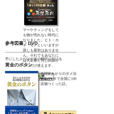
マーケティングをして
も物が売れない時代に
なりました。ヒト・カ
参考図書・DVD
ネ・モノといいますが
誰しも最初はありませ
ん。それでもあなたに
手にした人だけが次の時代に行ける
は大企業と同じ武器が
黄金のボタン
一つだけ使えます。
格闘家あがりのダメ治
療家が1年で全国に100
店舗つくった話。