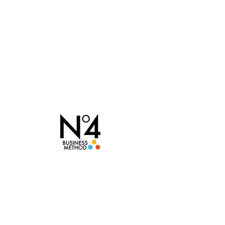
第４ビジネスメソッド研
究所
Fourth business method Labo
コンサルティング
ブランディング​・マーケティング・
協会ビジネス
・資格発行
第4ビジネスメソッドとは
学習マップ
出版物