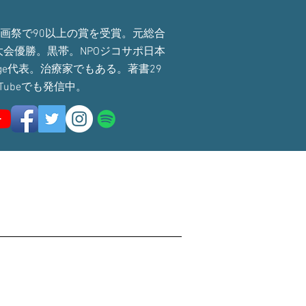
国の映画祭で90以上の賞を受賞。元総合
会優勝。黒帯。NPOジコサポ日本
hange代表。治療家でもある。著書29
ouTubeでも発信中。