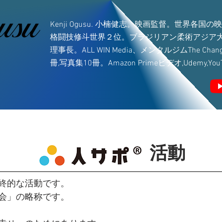
Kenji Ogusu. 小楠健志。映画監督。世界各
格闘技修斗世界２位。ブラジリアン柔術アジア大
理事長。ALL WIN Media、メンタルジムThe C
冊,写真集10冊。Amazon Primeビデオ,Udemy,Y
​活動
終的な活動です。
会」の略称です。