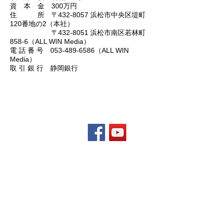
資 本 金 300万円
住 所 〒432-8057 浜松市中央区堤町
120番地の2（本社）
〒
432-8051
浜松市南区若林町
858-6（ALL WIN Media）
電 話 番 号
053-489-6586
（ALL WIN
Media）
取 引 銀 行 静岡銀行
ALL WIN Media （株）K.O.
〒432-8051 静岡県浜松市南区若林町858-6
Tel. 053-489-6586
トップページ
News
出版部門
お問い合わせ
映像部門
会社概要
WEB部門
プロデュース部門