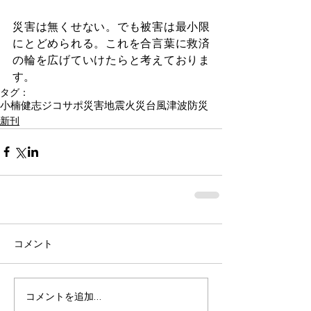
災害は無くせない。でも被害は最小限
にとどめられる。これを合言葉に救済
の輪を広げていけたらと考えておりま
す。
タグ：
小楠健志
ジコサポ
災害
地震
火災
台風
津波
防災
新刊
コメント
コメントを追加…