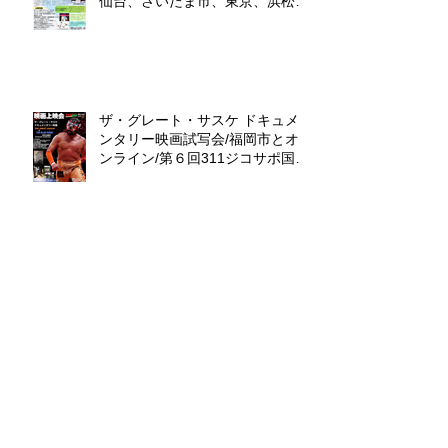
仙台、さいたま市、東京、浜松
市、福岡、沖縄
ザ・グレート・サスケ ドキュメ
ンタリー映画試写会/福岡市とオ
ンライン/第６回311ジコサポ国際
映画祭出品作品上映会
ALL WIN Media （株）K.O.