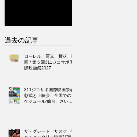
過去の記事
ローレル、写真、賞状、動
画 / 第５回311ジコサポ国
際映画祭2027
311ジコサポ国際映画祭表
彰式と上映会、全国でのス
ケジュール/仙台、さいた
ま市、東京、浜松市、福
岡、沖縄
ザ・グレート・サスケ ド