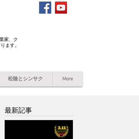
起業家、ク
おります。
松陰とシンサク
More
最新記事
ローレル、写真、賞状、
動画 / 第５回311ジコサ
ポ国際映画祭2027