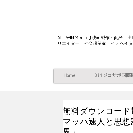
ALL WIN Media
ALL WIN Mediaは映画製作・
リエイター、社会起業家、イノベイタ
Home
311ジコサポ国際
無料ダウンロード電
マッハ速人と思想
界」