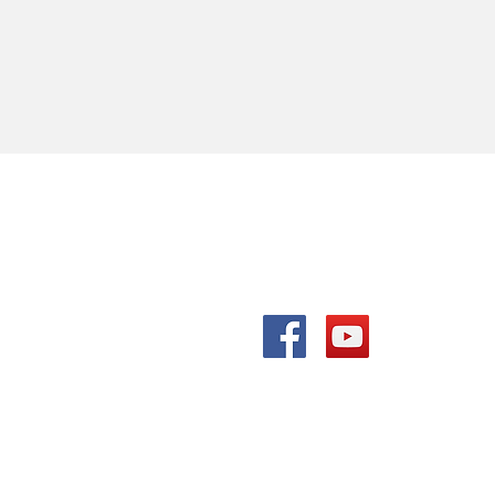
ALL WIN Media （株）K
〒432-8051 静岡県浜松市南区若
Tel. 053-489-6586