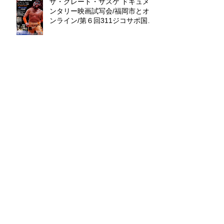
ザ・グレート・サスケ ドキュメ
ンタリー映画試写会/福岡市とオ
ンライン/第６回311ジコサポ国際
映画祭出品作品上映会
ALL WIN Media （株）K.O.
〒432-8051 静岡県浜松市南区若林町858-6
Tel. 053-489-6586
トップページ
News
出版部門
お問い合わせ
映像部門