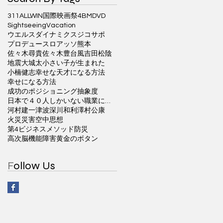
311ALLWIN国際映画祭
4BM
DVD
Sightseeing
Vacation
ウエルスダイナミクス
ジコサポ
プロデュース
ロアッソ熊本
佐々木尋貴
佐々木豊
台風
吉田松陰
地震
大城太
小さい子が生まれた
小楠健志
幸せな天才になる方法
幸せになる方法
成功のポジショニング
抽象度
日本で４０人しかいない職業に就く方法
河村建一
津波
深川和利
澤村公康
火災
災害
空中思想
第4ビジネスメソッド
防災
高次脳機能障害
黄金のボタン
F
ollow Us