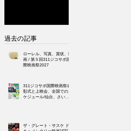
過去の記事
ローレル、写真、賞状、動
画 / 第５回311ジコサポ国
際映画祭2027
311ジコサポ国際映画祭表
彰式と上映会、全国でのス
ケジュール/仙台、さいた
ま市、東京、浜松市、福
岡、沖縄
ザ・グレート・サスケ ド