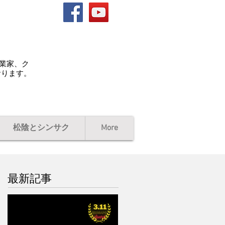
起業家、ク
おります。
松陰とシンサク
More
最新記事
ローレル、写真、賞状、
動画 / 第５回311ジコサ
ポ国際映画祭2027