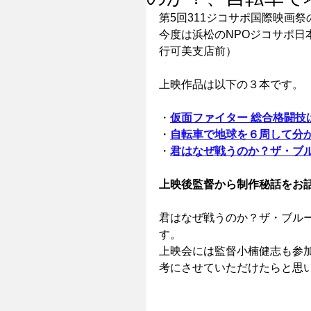
第5回311ジコサポ国際映画
今度は浜松のNPOジコサポ日
行可美支店前）
上映作品は以下の３本です。
・
仮面ファイター 総合格闘技
・
自転車で地球を６周して分
・
君はなぜ戦うのか？ザ・ブ
上映後監督から制作秘話をお
君はなぜ戦うのか？ザ・ブル
す。
上映会には監督小楠健志も参
考にさせていただけたらと思