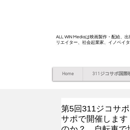
ALL WIN Media
ALL WIN Mediaは映画製作・
リエイター、社会起業家、イノベイタ
Home
311ジコサポ国際
第5回311ジコ
サポで開催します
のか？、自転車で