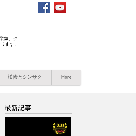
起業家、ク
おります。
松陰とシンサク
More
最新記事
ローレル、写真、賞状、
動画 / 第５回311ジコサ
ポ国際映画祭2027