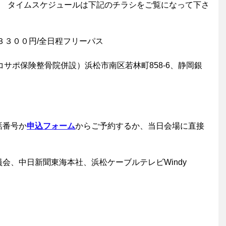
16日　タイムスケジュールは下記のチラシをご覧になって下さ
３３００円/全日程フリーパス
コサポ保険整骨院併設）浜松市南区若林町858-6、静岡銀
話番号か
申込フォーム
からご予約するか、当日会場に直接
会、中日新聞東海本社、浜松ケーブルテレビWindy