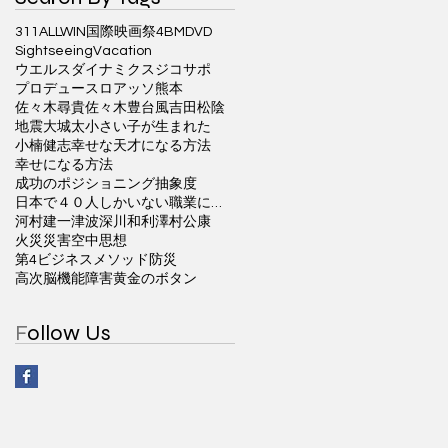
311ALLWIN国際映画祭
4BM
DVD
Sightseeing
Vacation
ウエルスダイナミクス
ジコサポ
プロデュース
ロアッソ熊本
佐々木尋貴
佐々木豊
台風
吉田松陰
地震
大城太
小さい子が生まれた
小楠健志
幸せな天才になる方法
幸せになる方法
成功のポジショニング
抽象度
日本で４０人しかいない職業に就く方法
河村建一
津波
深川和利
澤村公康
火災
災害
空中思想
第4ビジネスメソッド
防災
高次脳機能障害
黄金のボタン
F
ollow Us