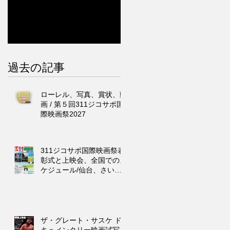
過去の記事
ローレル、写真、賞状、動
画 / 第５回311ジコサポ国
際映画祭2027
311ジコサポ国際映画祭表
彰式と上映会、全国でのス
ケジュール/仙台、さいた
ま市、東京、浜松市、福
岡、沖縄
ザ・グレート・サスケ ド