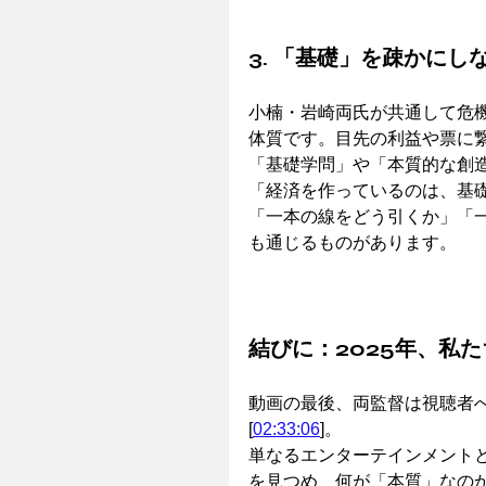
3. 「基礎」を疎かに
小楠・岩崎両氏が共通して危
体質です。目先の利益や票に
「基礎学問」や「本質的な創
「経済を作っているのは、基
「一本の線をどう引くか」「
も通じるものがあります。
結びに：2025年、私
動画の最後、両監督は視聴者
[
02:33:06
]。
単なるエンターテインメント
を見つめ、何が「本質」なの