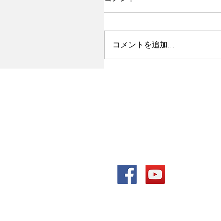
コメントを追加…
ALL WIN Media （株）K
〒432-8051 静岡県浜松市南区若
Tel. 053-489-6586