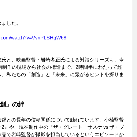
めました。　　　
be.com/watch?v=VvnPLSHgW68
志氏と、映画監督・岩崎孝正氏による対談シリーズも、今
画制作の現場から社会の構造まで、2時間半にわたって繰
ら、私たちの「創造」と「未来」に繋がるヒントを探りま
共創」の絆
監督との長年の信頼関係について触れています。小楠監督
2』や、現在制作中の『ザ・グレート・サスケ vs ザ・ブ
作品で岩崎監督が撮影を担当しているというエピソードか