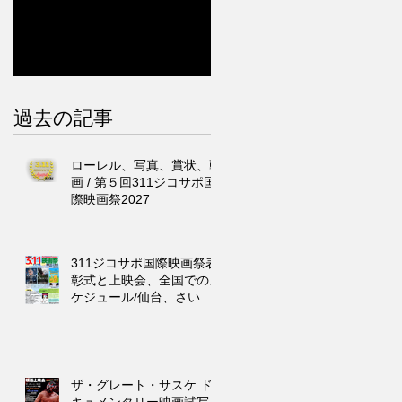
過去の記事
ローレル、写真、賞状、動
画 / 第５回311ジコサポ国
際映画祭2027
311ジコサポ国際映画祭表
彰式と上映会、全国でのス
ケジュール/仙台、さいた
ま市、東京、浜松市、福
岡、沖縄
ザ・グレート・サスケ ド