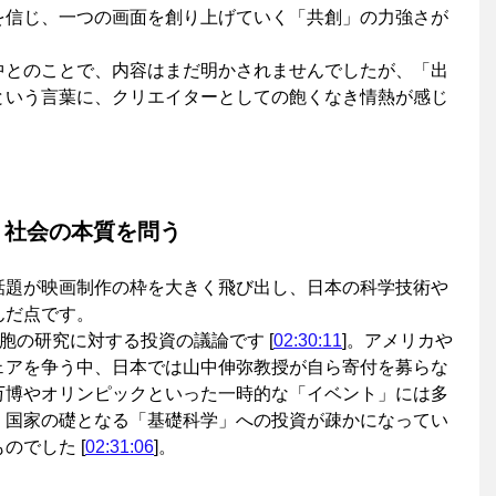
を信じ、一つの画面を創り上げていく「共創」の力強さが
中とのことで、内容はまだ明かされませんでしたが、「出
という言葉に、クリエイターとしての飽くなき情熱が感じ
、社会の本質を問う
話題が映画制作の枠を大きく飛び出し、日本の科学技術や
んだ点です。
胞の研究に対する投資の議論です [
02:30:11
]。アメリカや
ェアを争う中、日本では山中伸弥教授が自ら寄付を募らな
万博やオリンピックといった一時的な「イベント」には多
、国家の礎となる「基礎科学」への投資が疎かになってい
のでした [
02:31:06
]。