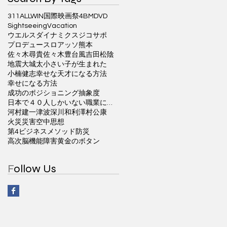
311ALLWIN国際映画祭
4BM
DVD
Sightseeing
Vacation
ウエルスダイナミクス
ジコサポ
プロデュース
ロアッソ熊本
佐々木尋貴
佐々木豊
台風
吉田松陰
地震
大城太
小さい子が生まれた
小楠健志
幸せな天才になる方法
幸せになる方法
成功のポジショニング
抽象度
日本で４０人しかいない職業に就く方法
河村建一
津波
深川和利
澤村公康
火災
災害
空中思想
第4ビジネスメソッド
防災
高次脳機能障害
黄金のボタン
F
ollow Us