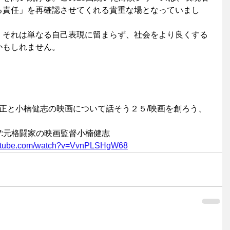
る責任」を再確認させてくれる貴重な場となっていまし
、それは単なる自己表現に留まらず、社会をより良くする
かもしれません。
孝正と小楠健志の映画について話そう２５/映画を創ろう、
V:元格闘家の映画監督小楠健志
outube.com/watch?v=VvnPLSHgW68