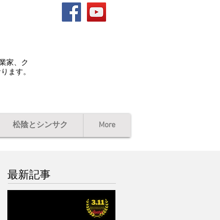
起業家、ク
おります。
松陰とシンサク
More
最新記事
ローレル、写真、賞状、
動画 / 第５回311ジコサ
ポ国際映画祭2027